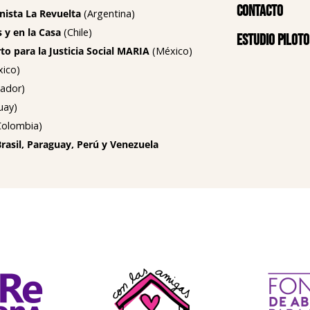
Contacto
nista La Revuelta
(Argentina)
 y en la Casa
(Chile)
Estudio piloto
o para la Justicia Social MARIA
(México)
ico)
ador)
uay)
olombia)
Brasil, Paraguay, Perú y Venezuela