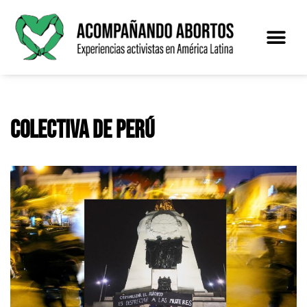
Saltar
al
contenido
El proye
Colectiva de Perú