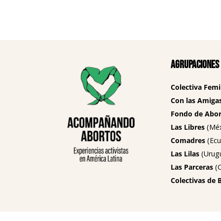
Agrupaciones
Colectiva Femi
Con las Amigas
Fondo de Abort
Las Libres
(Méx
Comadres
(Ecu
Las Lilas
(Urug
Las Parceras
(C
Colectivas de 