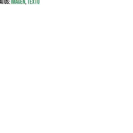
atos:
Imagen
,
Texto