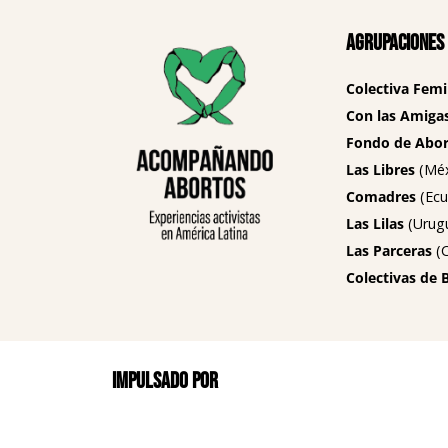
Agrupaciones
Colectiva Femi
Con las Amigas
Fondo de Abort
Las Libres
(Méx
Comadres
(Ecu
Las Lilas
(Urug
Las Parceras
(C
Colectivas de 
Impulsado por