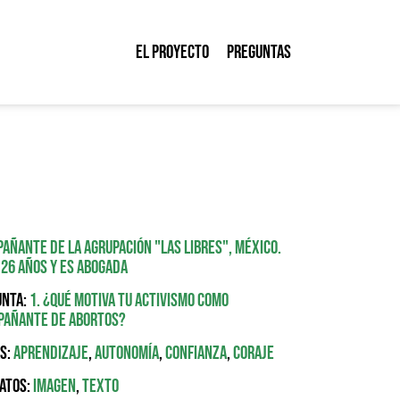
El proyecto
Preguntas
añante de la agrupación "Las Libres", México.
 26 años y es abogada
nta:
1. ¿Qué motiva tu activismo como
pañante de abortos?
s:
Aprendizaje
,
Autonomía
,
Confianza
,
Coraje
atos:
Imagen
,
Texto