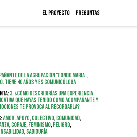
El proyecto
Preguntas
añante de la agrupación "Fondo MARIA",
o. Tiene 40 años y es comunicóloga
nta:
3. ¿Cómo describirías una experiencia
ficativa que hayas tenido como acompañante y
mociones te provoca al recordarla?
:
Amor
,
Apoyo
,
Colectivo
,
Comunidad
,
anza
,
Coraje
,
Feminismo
,
Peligro
,
nsabilidad
,
Sabiduría