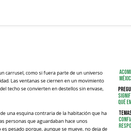
Acomp
un carrusel, como si fuera parte de un universo
Méxic
lidad. Las ventanas se ciernen en un movimiento
del techo se convierten en destellos sin envase,
Pregu
signi
qué e
Temas
de una esquina contraria de la habitación que ha
Confi
 las personas que aguardaban hace unos
Respo
o es pesado porque, aunque se mueve, no deja de