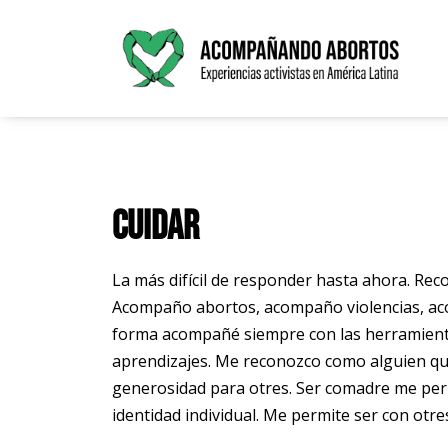
Saltar
al
contenido
Cuidar
La más difícil de responder hasta ahora. R
Acompaño abortos, acompaño violencias, a
forma acompañé siempre con las herramientas
aprendizajes. Me reconozco como alguien que
generosidad para otres. Ser comadre me perm
identidad individual. Me permite ser con otres