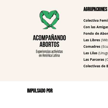
Agrupaciones
Colectiva Femi
Con las Amigas
Fondo de Abort
Las Libres
(Méx
Comadres
(Ecu
Las Lilas
(Urug
Las Parceras
(C
Colectivas de 
Impulsado por