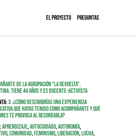
El proyecto
Preguntas
añante de la agrupación "La Revuelta",
tina. Tiene 44 años y es docente-activista
nta:
3. ¿Cómo describirías una experiencia
icativa que hayas tenido como acompañante y qué
ones te provoca al recordarla?
:
Aprendizaje
,
Autocuidado
,
Autonomía
,
tivo
,
Comunidad
,
Feminismo
,
Liberación
,
Lucha
,