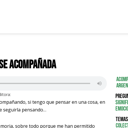
rse acompañada
Acomp
Argen
itora:
Pregu
acompañando, si tengo que pensar en una cosa, en
signif
emoci
que seguirla pensando…
Temas
Colec
memoria, sobre todo porque me han permitido