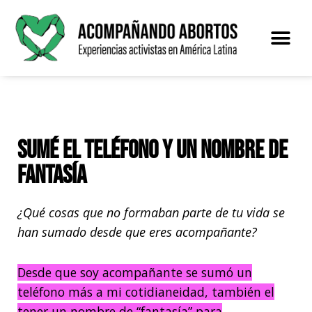
Saltar
al
contenido
El proye
Sumé el teléfono y un nombre de
fantasía
¿Qué cosas que no formaban parte de tu vida se
han sumado desde que eres acompañante?
Desde que soy acompañante se sumó un
teléfono más a mi cotidianeidad, también el
tener un nombre de “fantasía” para