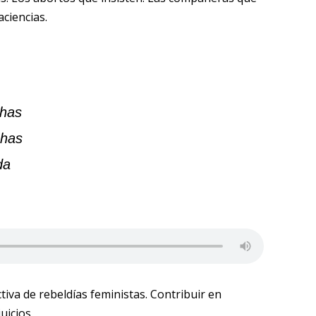
ciencias.
chas
chas
da
tiva de rebeldías feministas. Contribuir en
uicios.