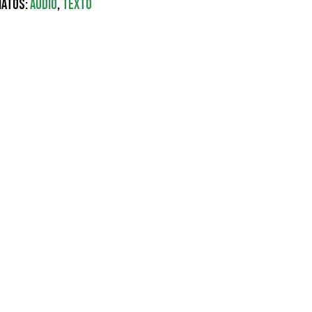
atos:
Audio
,
Texto