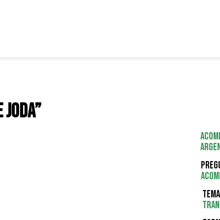
e joda”
Acomp
Argen
Preg
acom
Tema
Tran