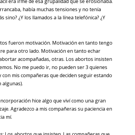
il era irme de esa grupalidad que se erosionaba.
rrancaba, había muchas tensiones y no tenía
sino? ¿Y los llamados a la línea telefónica? ¿Y
rtos fueron motivación. Motivación en tanto tengo
re para otro lado. Motivación en tanto echar
e abortar acompañadas, otras. Los abortos insisten
emos. No me puedo ir, no pueden ser 3 quienes
y con mis compañeras que deciden seguir estando
n algunas).
incorporación hice algo que viví como una gran
aje. Agradezco a mis compañeras su paciencia en
ia mí.
s: Los abortos que insisten. Las compañeras que